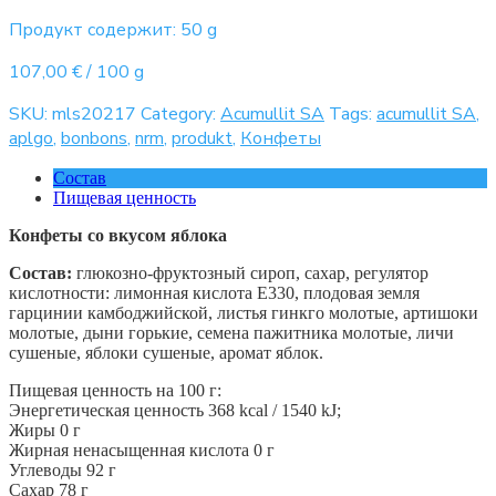
SA
quantity
Продукт содержит: 50
g
107,00
€
/
100
g
SKU:
mls20217
Category:
Acumullit SA
Tags:
acumullit SA
,
aplgo
,
bonbons
,
nrm
,
produkt
,
Конфеты
Состав
Пищевая ценность
Конфеты со вкусом яблока
Состав:
глюкозно-фруктозный сироп, сахар, регулятор
кислотности: лимонная кислота E330, плодовая земля
гарцинии камбоджийской, листья гинкго молотые, артишоки
молотые, дыни горькие, семена пажитника молотые, личи
сушеные, яблоки сушеные, аромат яблок.
Пищевая ценность на 100 г:
Энергетическая ценность 368 kcal / 1540 kJ;
Жиры 0 г
Жирная ненасыщенная кислота 0 г
Углеводы 92 г
Сахар 78 г