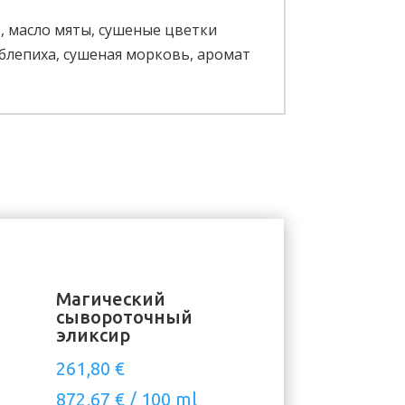
, масло мяты, сушеные цветки
облепиха, сушеная морковь, аромат
Магический
сывороточный
эликсир
261,80
€
872,67
€
/
100
ml