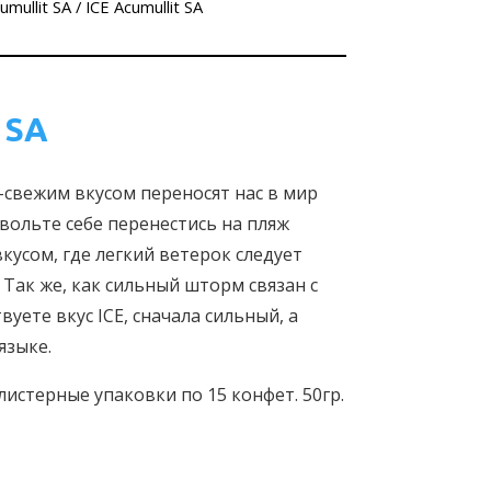
umullit SA
/ ICE Acumullit SA
 SA
о-свежим вкусом переносят нас в мир
звольте себе перенестись на пляж
кусом, где легкий ветерок следует
 Так же, как сильный шторм связан с
вуете вкус ICE, сначала сильный, а
языке.
листерные упаковки по 15 конфет. 50гр.