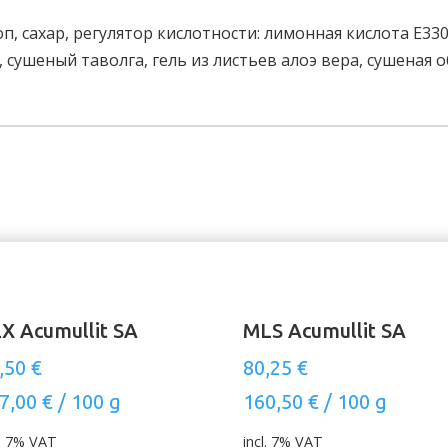
, сахар, регулятор кислотности: лимонная кислота E330
сушеный таволга, гель из листьев алоэ вера, сушеная 
X Acumullit SA
MLS Acumullit SA
,50
€
80,25
€
7,00
€
/
100
g
160,50
€
/
100
g
l. 7% VAT
incl. 7% VAT