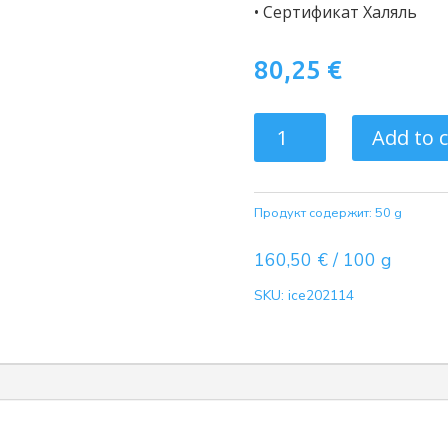
• Сертификат Халяль
80,25
€
ICE
Add to c
Acumullit
SA
quantity
Продукт содержит: 50
g
160,50
€
/
100
g
SKU:
ice202114